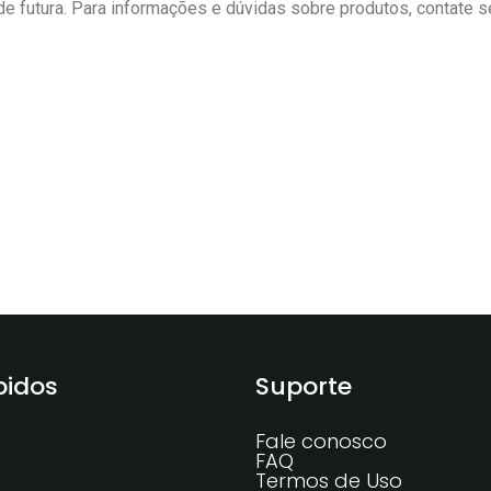
ade futura. Para informações e dúvidas sobre produtos, contate 
pidos
Suporte
Fale conosco
FAQ
Termos de Uso