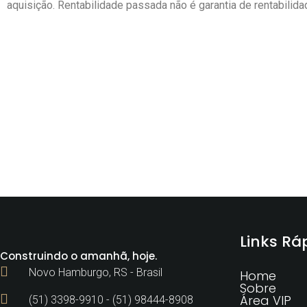
aquisição. Rentabilidade passada não é garantia de rentabilid
Links Rá
Construindo o amanhã, hoje.
Novo Hamburgo, RS - Brasil
Home
Sobre
Área VIP
(51) 3398-9910 - (51) 98444-8908