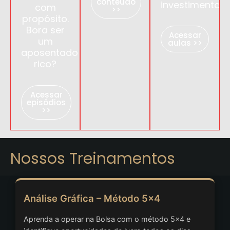
conteúdo
investimentos.
com
>>
propósito.
Bora ser
Acessar
um
aulas >>
aposentado
rico?
Acessar
episódios
>>
Nossos Treinamentos
Análise Gráfica – Método 5x4
Aprenda a operar na Bolsa com o método 5x4 e