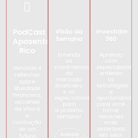
PodCast
Visão da
Investidor
Semana
360
Aposentado
Rico
Entenda
Aprenda
os
com
movimentos
especialistas,
Histórias e
do
entenda
reflexões
mercado
as
sobre
financeiro
estratégias
liberdade
e as
e
financeira,
expectativas
oportunidades
escolhas
para
para você
de vida e
a próxima
tomar
a
semana!
decisões
contrução
mais
assertivas
de um
em seus
Acessar
futuro